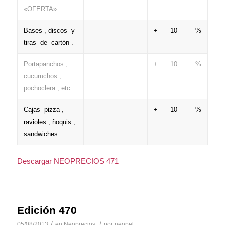
«OFERTA» .
Bases , discos y
+
10
%
tiras de cartón .
Portapanchos ,
+
10
%
cucuruchos ,
pochoclera , etc .
Cajas pizza ,
+
10
%
ravioles , ñoquis ,
sandwiches .
Descargar NEOPRECIOS 471
Edición 470
/
/
05/08/2013
en
Neoprecios
por
neopel