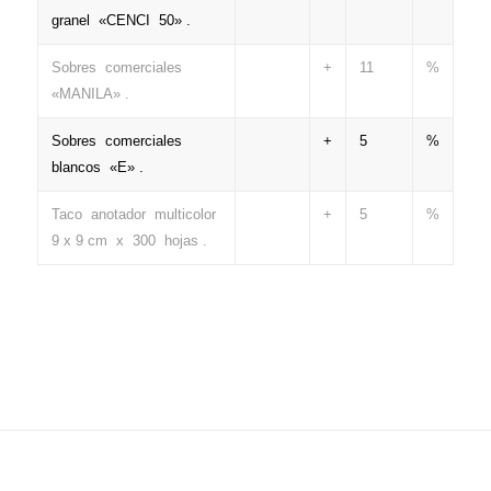
granel «CENCI 50» .
Sobres comerciales
+
11
%
«MANILA» .
Sobres comerciales
+
5
%
blancos «E» .
Taco anotador multicolor
+
5
%
9 x 9 cm x 300 hojas .