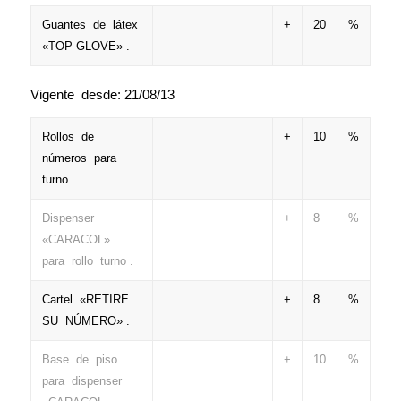
Guantes de látex
+
20
%
«TOP GLOVE» .
Vigente desde: 21/08/13
Rollos de
+
10
%
números para
turno .
Dispenser
+
8
%
«CARACOL»
para rollo turno .
Cartel «RETIRE
+
8
%
SU NÚMERO» .
Base de piso
+
10
%
para dispenser