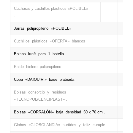
Cucharas y cuchillos plásticos «POLIBEL»
+
.
Jarras polipropileno «POLIBEL» .
+
Cuchillos plásticos «OFERTA» blancos .
+
Bolsas kraft para 1 botella .
+
Balde hielero polipropileno .
+
Copa «DAIQUIRI» base plateada .
+
Bolsas consorcio y residuos
+
«TECNOPOL/CENCIPLAST» .
Bolsas «CORRALÓN» baja densidad 50 x 70 cm .
+
Globos «GLOBOLANDIA» surtidos y feliz cumple .
+