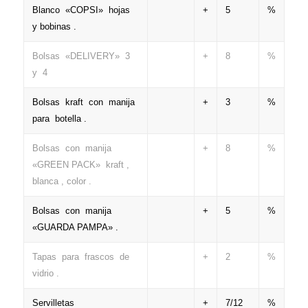
Blanco «COPSI» hojas
+
5
%
y bobinas .
Bolsas «DELIVERY» 3
+
8
%
y 4
Bolsas kraft con manija
+
3
%
para botella .
Bolsas con manija
+
8
%
«GREEN PACK» kraft ,
blanca , color .
Bolsas con manija
+
5
%
«GUARDA PAMPA» .
Tapas para frascos de
+
2
%
vidrio .
Servilletas
+
7/12
%