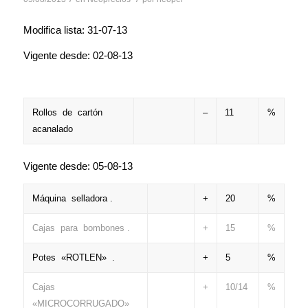
Modifica lista: 31-07-13
Vigente desde: 02-08-13
Rollos de cartón
–
11
%
acanalado
Vigente desde: 05-08-13
Máquina selladora .
+
20
%
Cajas para bombones .
+
15
%
Potes «ROTLEN» .
+
5
%
Cajas
+
10/14
%
«MICROCORRUGADO»