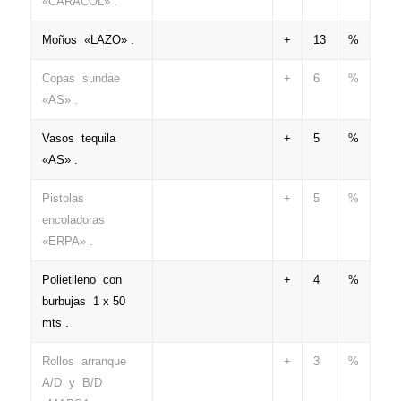
«CARACOL» .
Moños «LAZO» .
+
13
%
Copas sundae
+
6
%
«AS» .
Vasos tequila
+
5
%
«AS» .
Pistolas
+
5
%
encoladoras
«ERPA» .
Polietileno con
+
4
%
burbujas 1 x 50
mts .
Rollos arranque
+
3
%
A/D y B/D