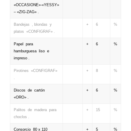
«OCCASIONE»-«YESSY»
– «ZIG-ZAG» .
Bandejas , blondas y
+
6
%
platos «CONFIGRAF» .
Papel para
+
6
%
hamburguesa liso e
impreso .
Pirotines «CONFIGRAF»
+
8
%
.
Discos de cartón
+
6
%
«ORO» .
Palitos de madera para
+
15
%
choclos .
Consorcio 80 x 110
+
5
%