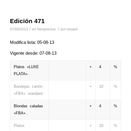
Edición 471
/
/
07/08/2013
en
Neoprecios
por
neopel
Modifica lista: 05-08-13
Vigente desde: 07-08-13
Platos «LUXE
+
4
%
PLATA» .
Bandejas cartón
+
10
%
«FBA» standard .
Blondas caladas
+
4
%
«FBA» .
Platos
+
10
%