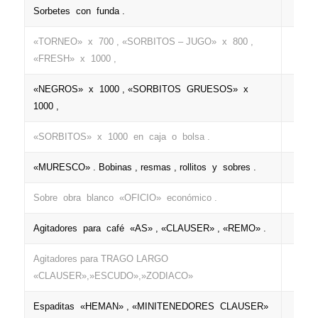
Sorbetes con funda .
+
«TORNEO» x 700 , «SORBITOS – JUGO» x 800 ,
«FRESH» x 1000 ,
«NEGROS» x 1000 , «SORBITOS GRUESOS» x
1000 ,
«SORBITOS» x 1000 en caja o bolsa .
«MURESCO» . Bobinas , resmas , rollitos y sobres .
+
Sobre obra blanco «OFICIO» económico .
+
Agitadores para café «AS» , «CLAUSER» , «REMO» .
+
Agitadores para TRAGO LARGO
+
«CLAUSER»,»ESCUDO»,»ZODIACO»
Espaditas «HEMAN» , «MINITENEDORES CLAUSER»
+