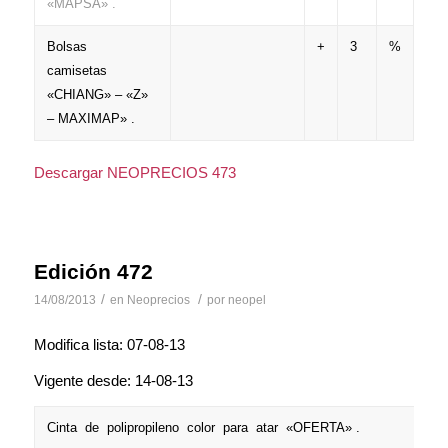
«MAPSA» .
Bolsas
+
3
%
camisetas
«CHIANG» – «Z»
– MAXIMAP» .
Descargar NEOPRECIOS 473
Edición 472
/
/
14/08/2013
en
Neoprecios
por
neopel
Modifica lista: 07-08-13
Vigente desde: 14-08-13
Cinta de polipropileno color para atar «OFERTA» .