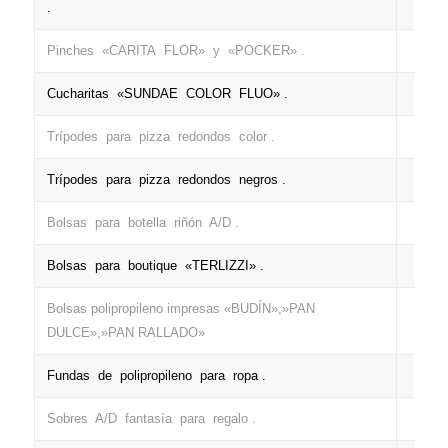
.
Pinches «CARITA FLOR» y «POCKER» .
+
Cucharitas «SUNDAE COLOR FLUO» .
+
Trípodes para pizza redondos color .
+
Trípodes para pizza redondos negros .
+
Bolsas para botella riñón A/D .
+
Bolsas para boutique «TERLIZZI» .
+
Bolsas polipropileno impresas «BUDÍN»,»PAN
+
DULCE»,»PAN RALLADO»
Fundas de polipropileno para ropa .
+
Sobres A/D fantasía para regalo .
+