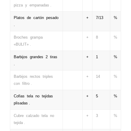
pizza y empanadas .
Platos de cartón pesado
+
7/13
%
.
Broches grampa
+
8
%
«BULIT» .
Barbijos grandes 2 tiras
+
1
%
.
Barbijos rectos triples
+
14
%
con filtro .
Cofias tela no tejidas
+
5
%
plisadas .
Cubre calzado tela no
+
3
%
tejida .