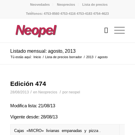
Neovedades
Neoprecios
Lista de precios
Teléfonos: 4753-8560 4753-4116 4753-4183 4754-4623
Listado mensual: agosto, 2013
Tú estás aquí:
Inicio
/
Lista de precios borrador
/
2013
/
agosto
Edición 474
/
/
28/08/2013
en
Neoprecios
por
neopel
Modifica lista: 21/08/13
Vigente desde: 28/08/13
Cajas «MICRO» livianas empanadas y pizza .
+