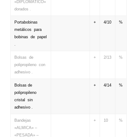
«DIPLOMATICO»
dorados .
Portabobinas
+
4/10
%
metálicos para
bobinas de papel
.
Bolsas de
+
2/13
%
polipropileno con
adhesivo .
Bolsas de
+
4/14
%
polipropileno
cristal sin
adhesivo .
Bandejas
+
10
%
«ALMICA» –
«PESADA» –