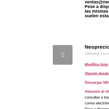
ventas@neo
Pese a disp
las mismas
suelen esta
Neopreci
/
10/05/2018
en
N
Modifica lista:
Vigente desde
Descargar N
Atención al cl
consultas a tra
correo electró
Pese a disponer