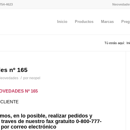
754-4623
Neovedade
Inicio
Productos
Marcas
Preg
Tú estás aquí:
In
es nº 165
/
eovedades
por
neopel
EOVEDADES Nº 165
 CLIENTE
os, en lo posible, realizar pedidos y
 traves de nuestro fax gratuito 0-800-777-
 por correo electrónico