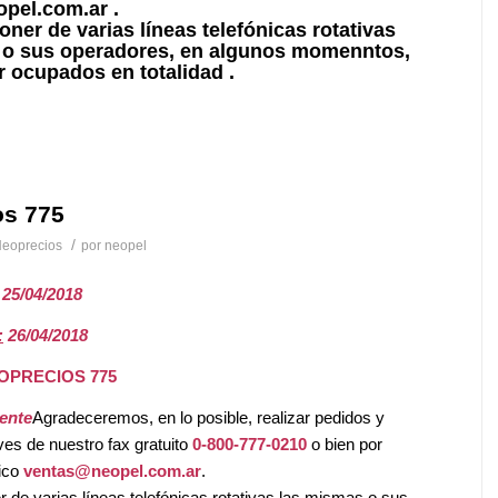
pel.com.ar .
oner de varias líneas telefónicas rotativas
 o sus operadores, en algunos momenntos,
r ocupados en totalidad .
os 775
/
eoprecios
por
neopel
25/04/2018
:
26/04/2018
EOPRECIOS 775
iente
Agradeceremos, en lo posible, realizar pedidos y
ves de nuestro fax gratuito
0-800-777-0210
o bien por
nico
ventas@neopel.com.ar
.
 de varias líneas telefónicas rotativas las mismas o sus