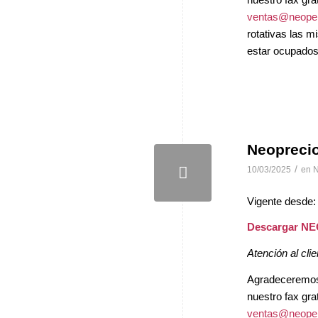
ventas@neopel
rotativas las 
estar ocupados 
Neopreci
/
10/03/2025
en
N
Vigente desde:
Descargar N
Atención al clie
Agradeceremos, 
nuestro fax gra
ventas@neopel