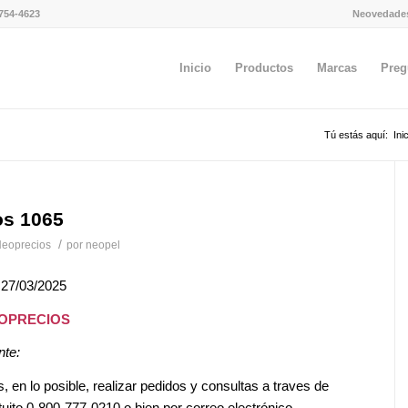
754-4623
Neovedade
Inicio
Productos
Marcas
Preg
Tú estás aquí:
Ini
os 1065
/
eoprecios
por
neopel
 27/03/2025
EOPRECIOS
nte:
en lo posible, realizar pedidos y consultas a traves de
tuito 0-800-777-0210 o bien por correo electrónico