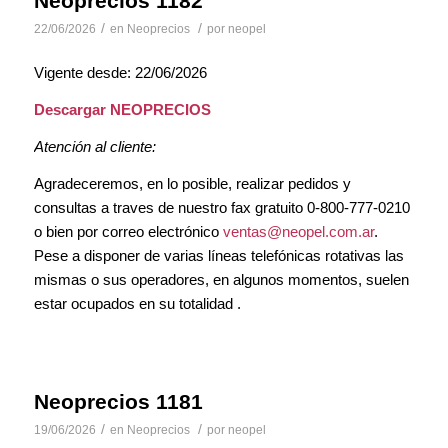
Neoprecios 1182
/
/
22/06/2026
en
Neoprecios
por
neopel
Vigente desde: 22/06/2026
Descargar NEOPRECIOS
Atención al cliente:
Agradeceremos, en lo posible, realizar pedidos y
consultas a traves de nuestro fax gratuito 0-800-777-0210
o bien por correo electrónico
ventas@neopel.com.ar
.
Pese a disponer de varias líneas telefónicas rotativas las
mismas o sus operadores, en algunos momentos, suelen
estar ocupados en su totalidad .
Neoprecios 1181
/
/
19/06/2026
en
Neoprecios
por
neopel