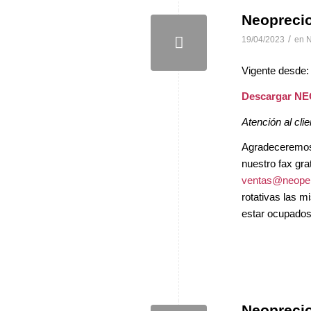
Neopreci
/
19/04/2023
en
N
Vigente desde:
Descargar N
Atención al clie
Agradeceremos, 
nuestro fax gra
ventas@neopel
rotativas las 
estar ocupados 
Neopreci