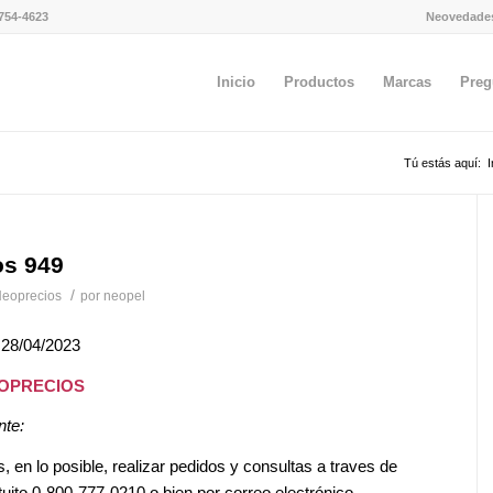
754-4623
Neovedade
Inicio
Productos
Marcas
Preg
Tú estás aquí:
I
os 949
/
eoprecios
por
neopel
 28/04/2023
EOPRECIOS
nte:
en lo posible, realizar pedidos y consultas a traves de
tuito 0-800-777-0210 o bien por correo electrónico