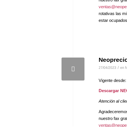
ventas@neopel
rotativas las 
estar ocupados 
Neopreci
/
27/04/2023
en
N
Vigente desde:
Descargar N
Atención al clie
Agradeceremos, 
nuestro fax gra
ventas@neopel