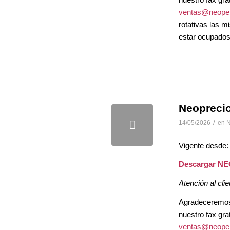
ventas@neopel
rotativas las 
estar ocupados 
Neopreci
/
14/05/2026
en
N
Vigente desde:
Descargar N
Atención al clie
Agradeceremos, 
nuestro fax gra
ventas@neopel