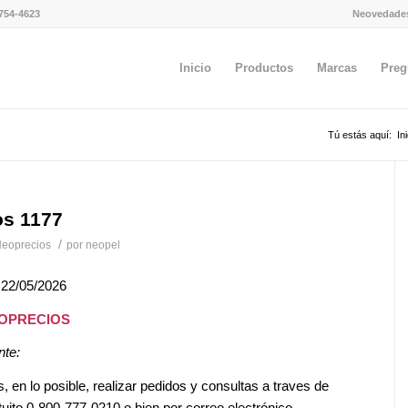
754-4623
Neovedade
Inicio
Productos
Marcas
Preg
Tú estás aquí:
In
os 1177
/
eoprecios
por
neopel
 22/05/2026
EOPRECIOS
nte:
en lo posible, realizar pedidos y consultas a traves de
tuito 0-800-777-0210 o bien por correo electrónico