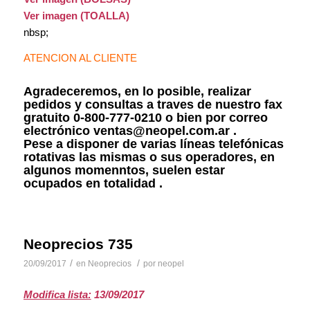
Ver imagen (TOALLA)
nbsp;
ATENCION AL CLIENTE
Agradeceremos, en lo posible, realizar
pedidos y consultas a traves de nuestro fax
gratuito 0-800-777-0210 o bien por correo
electrónico ventas@neopel.com.ar .
Pese a disponer de varias líneas telefónicas
rotativas las mismas o sus operadores, en
algunos momenntos, suelen estar
ocupados en totalidad .
Neoprecios 735
/
/
20/09/2017
en
Neoprecios
por
neopel
Modifica lista:
13/09/2017