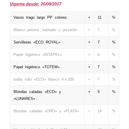
Vigente desde:
20/09/2017
Vasos trago largo PP colores .
+
11
%
Blanco prensa , satinado y pizzerito .
+
7
%
Servilletas «ECO ROYAL» .
+
7
%
Papel higiénico «RITAPEL» .
+
6
%
Papel higiénico «TOTEM» .
+
7
%
toalla rollo «ECO» blanco 4 x 200 .
+
7
%
Blondas caladas «ECO» y
+
5
%
«LUNARES» .
Blondas caladas «ORO» y «PLATA»
+
14
%
.