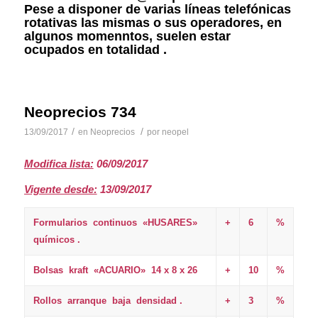
Pese a disponer de varias líneas telefónicas
rotativas las mismas o sus operadores, en
algunos momenntos, suelen estar
ocupados en totalidad .
Neoprecios 734
/
/
13/09/2017
en
Neoprecios
por
neopel
Modifica lista:
06/09/2017
Vigente desde:
13/09/2017
Formularios continuos «HUSARES»
+
6
%
químicos .
Bolsas kraft «ACUARIO» 14 x 8 x 26
+
10
%
Rollos arranque baja densidad .
+
3
%