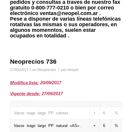
pedidos y consultas a traves de nuestro fax
gratuito 0-800-777-0210 o bien por correo
electrónico ventas@neopel.com.ar .
Pese a disponer de varias líneas telefónicas
rotativas las mismas o sus operadores, en
algunos momenntos, suelen estar
ocupados en totalidad .
Neoprecios 736
/
/
27/09/2017
en
Neoprecios
por
neopel
Modifica lista:
20/09/2017
Vigente desde:
27/09/2017
Vasos trago largo PP colores .
+
6
%
Vasos trago largo PP natural «AS» .
+
6
%