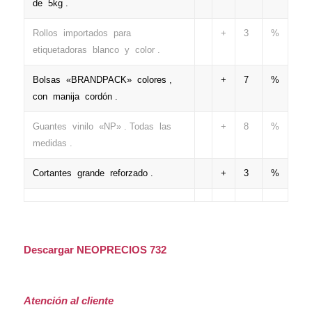
de 5kg .
Rollos importados para
+
3
%
etiquetadoras blanco y color .
Bolsas «BRANDPACK» colores ,
+
7
%
con manija cordón .
Guantes vinilo «NP» . Todas las
+
8
%
medidas .
Cortantes grande reforzado .
+
3
%
Descargar NEOPRECIOS 732
Atención al cliente