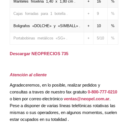
Manteles friselina 1,40 x 1,80 cm .
+
16
%
Cajas forradas para 1 botella .
+
9
%
Boligrafos «DOLCHE» y «SIMBALL» .
+
10
%
Portabobinas metálicos «SG» .
+
5/10
%
Descargar NEOPRECIOS 735
Atención al cliente
Agradeceremos, en lo posible, realizar pedidos y
consultas a traves de nuestro fax gratuito
0-800-777-0210
o bien por correo electrónico
ventas@neopel.com.ar
.
Pese a disponer de varias líneas telefónicas rotativas las
mismas o sus operadores, en algunos momentos, suelen
estar ocupados en su totalidad .