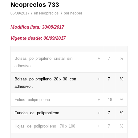
Neoprecios 733
/
/
06/09/2017
en
Neoprecios
por
neopel
Modifica lista:
30/08/2017
Vigente desde:
06/09/2017
Bolsas polipropileno cristal sin
+
7
%
adhesivo .
Bolsas polipropileno 20 x 30 con
+
7
%
adhesivo .
Folios polipropileno .
+
18
%
Fundas de polipropileno .
+
7
%
Hojas de polipropileno 70 x 100 .
+
7
%