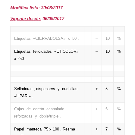
Modifica lista:
30/08/2017
Vigente desde:
06/09/2017
Etiquetas «CIERRABOLSA» x 50 .
–
10
%
Etiquetas felicidades «ETICOLOR»
–
10
%
x 250 .
Selladoras , dispensers y cuchillas
+
5
%
«LIPARI» .
Cajas de cartón acanalado
+
6
%
reforzadas y doble/triple .
Papel manteca 75 x 100 . Resma
+
7
%