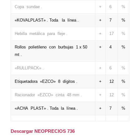
Copa sundae .
+
6
%
«KOVALPLAST» . Toda la línea .
+
7
%
Hebilla metálica para fleje .
+
17
%
Rollos polietileno con burbujas 1 x 50
+
4
%
mt .
«RULLIPACK» .
+
6
%
Etiquetadora «EZCO» 8 dígitos .
+
12
%
Racionador «EZCO» cinta 48 mm .
+
12
%
«ACHA PLAST» . Toda la línea .
+
7
%
Descargar NEOPRECIOS 736